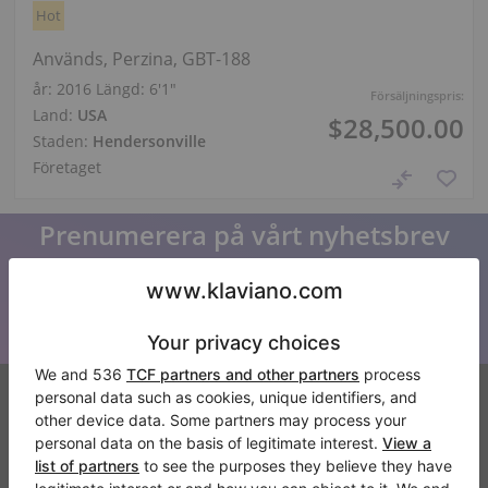
Hot
Används, Perzina, GBT-188
år: 2016
Längd:
6′1″
Försäljningspris:
Land:
USA
$28,500.00
Staden:
Hendersonville
Företaget
Prenumerera på vårt nyhetsbrev
Håll dig uppdaterad med alla nyheter från Klaviano
Klaviano