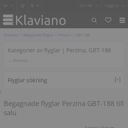
$
Cm /
In
Logga in
Klaviano
Begagnade flyglar
Perzina
GBT-188
Kategorier av flyglar | Perzina, GBT-188
← Perzina
Flyglar sökning
\
Begagnade flyglar Perzina GBT-188 till
salu
Sortera:
Datum