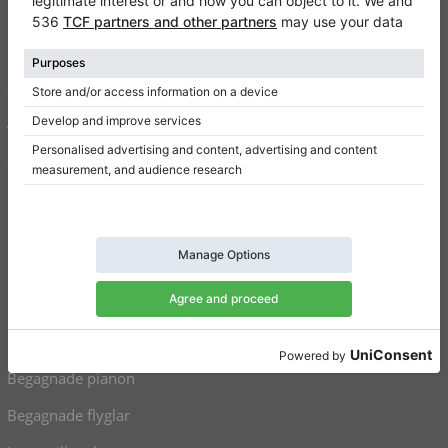
Kontakt
Om oss
Skriv en recension
Användarvillkor
Sekretesspolicy
Inställningar för samtycke
Genvägar
Upprätt pianon till salu
Flyglar till salu
Begagnade pianon
Begagnade flyglar