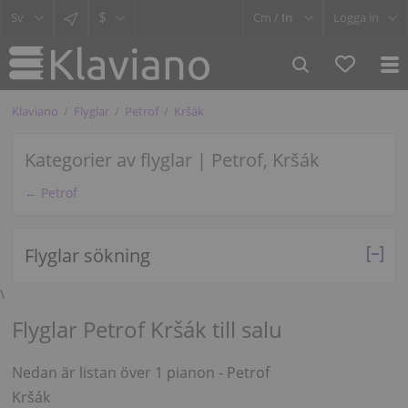
$
Cm /
In
Logga in
Klaviano
Flyglar
Petrof
Kršák
Kategorier av flyglar | Petrof, Kršák
← Petrof
Flyglar sökning
\
Flyglar Petrof Kršák till salu
Nedan är listan över 1 pianon - Petrof
Kršák