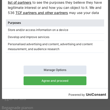
Klaviano
Kontakt
Om oss
Skriv en recension
Användarvillkor
Sekretesspolicy
Inställningar för samtycke
Genvägar
Upprätt pianon till salu
Flyglar till salu
Begagnade pianon