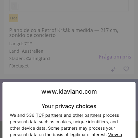
Hot
Piano de cola Petrof Kršák a medida — 217 cm,
sonido de concierto
Längd:
7′1″
Land:
Australien
Fråga om pris
Staden:
Carlingford
Företaget
Prenumerera på vårt nyhetsbrev
Håll dig uppdaterad med alla nyheter från Klaviano