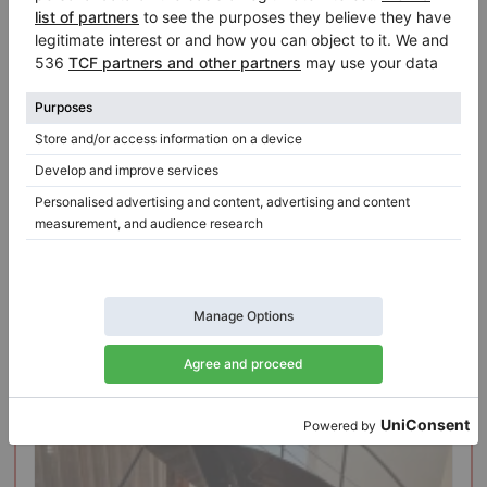
Hot
Featured ad
Nya, Yamaha, CF6
år: 2014
Längd:
6′11″
Land:
Italien
Försäljningspris:
Staden:
Gorizia
$74,980.21
Företaget