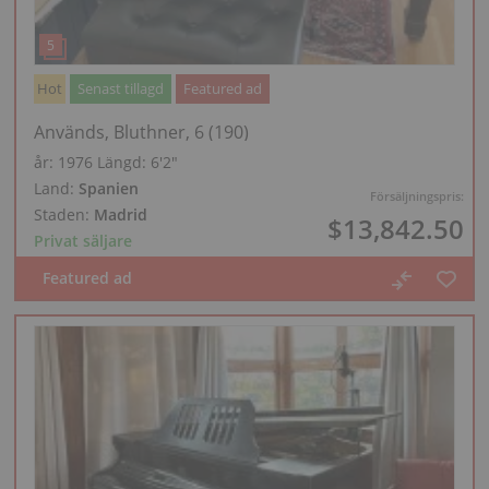
Hot
Senast tillagd
Featured ad
Används, Bluthner, 6 (190)
år: 1976
Längd:
6′2″
Land:
Spanien
Försäljningspris:
Staden:
Madrid
$13,842.50
Privat säljare