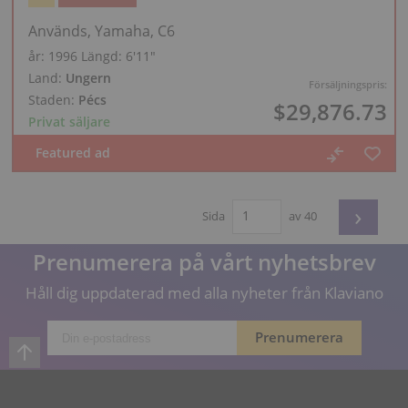
Används, Yamaha, C6
år: 1996
Längd:
6′11″
Land:
Ungern
Försäljningspris:
Staden:
Pécs
$29,876.73
Privat säljare
›
Sida
av 40
Prenumerera på vårt nyhetsbrev
Håll dig uppdaterad med alla nyheter från Klaviano