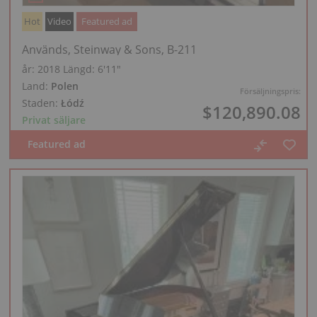
Hot
Video
Featured ad
Används, Steinway & Sons, B-211
år: 2018
Längd:
6′11″
Land:
Polen
Försäljningspris:
Staden:
Łódź
$120,890.08
Privat säljare