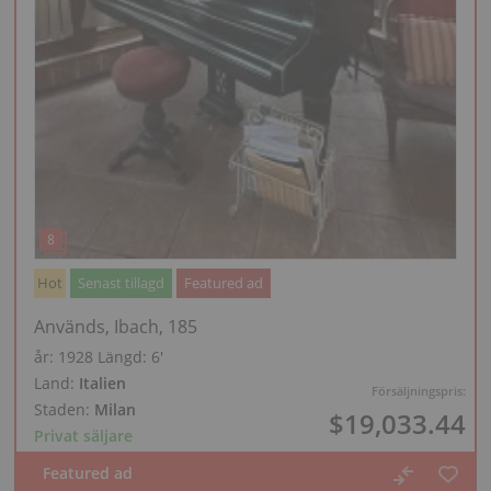
Hot
Senast tillagd
Featured ad
Används, Ibach, 185
år: 1928
Längd:
6′
Land:
Italien
Försäljningspris:
Staden:
Milan
$19,033.44
Privat säljare