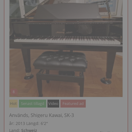
Hot
Senast tillagd
Video
Featured ad
Används, Shigeru Kawai, SK-3
år: 2013
Längd:
6′2″
Land:
Schweiz