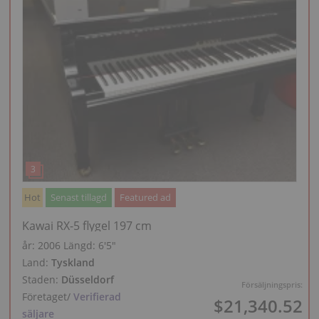
Hot
Senast tillagd
Featured ad
Kawai RX-5 flygel 197 cm
år: 2006
Längd:
6′5″
Land:
Tyskland
Staden:
Düsseldorf
Försäljningspris:
Företaget
/
Verifierad
$21,340.52
säljare