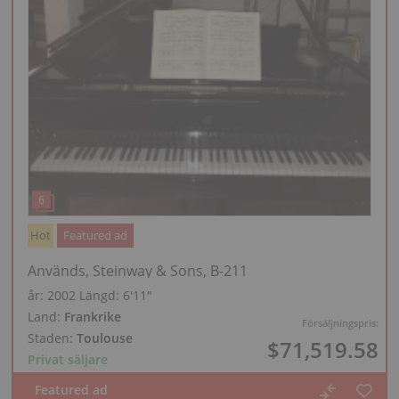
Hot
Featured ad
Används, Steinway & Sons, B-211
år: 2002
Längd:
6′11″
Land:
Frankrike
Försäljningspris:
Staden:
Toulouse
$71,519.58
Privat säljare