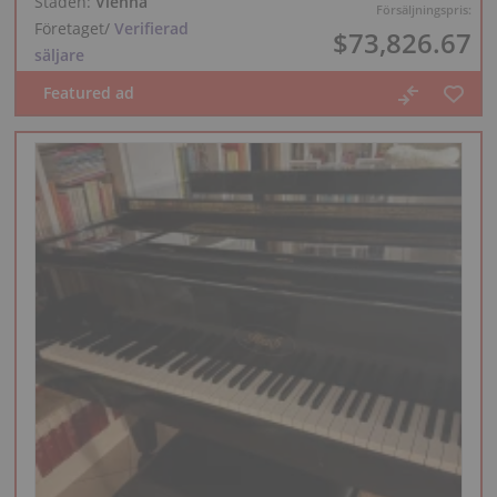
Staden:
Vienna
Försäljningspris:
Företaget
/
Verifierad
$73,826.67
säljare