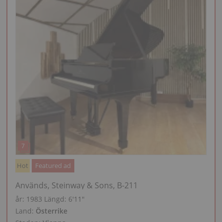
Hot
Featured ad
Används, Steinway & Sons, B-211
år: 1983
Längd:
6′11″
Land:
Österrike