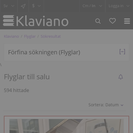
$
Cm /
In
Logga in
Klaviano
Flyglar
Sökresultat
Förfina sökningen (Flyglar)
\
Flyglar till salu
594 hittade
Sortera:
Datum