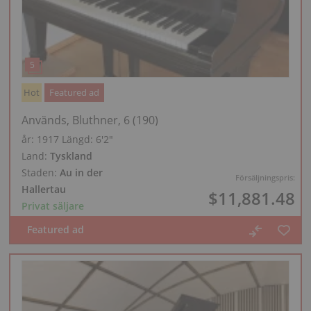
Hot
Featured ad
Används, Bluthner, 6 (190)
år: 1917
Längd:
6′2″
Land:
Tyskland
Staden:
Au in der
Försäljningspris:
Hallertau
$11,881.48
Privat säljare