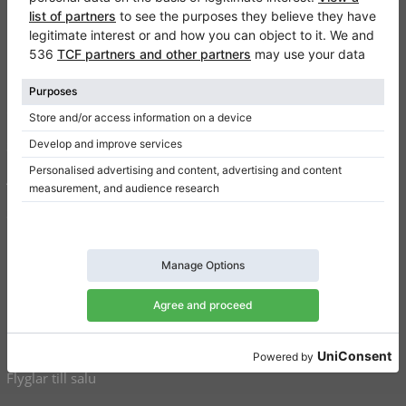
Klaviano
Kontakt
Om oss
Skriv en recension
Användarvillkor
Sekretesspolicy
Inställningar för samtycke
Genvägar
Upprätt pianon till salu
Flyglar till salu