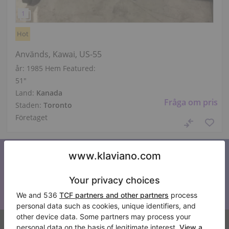
Hot
Används, Kawai, US-55
år: 1985
Hem Featured:
51″
Land:
Kanada
Fråga om pris
Staden:
Toronto
Företaget
Prenumerera på vårt nyhetsbrev
Håll dig uppdaterad med alla nyheter från Klaviano