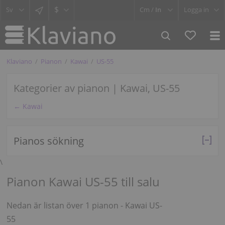
$
Cm /
In
Logga in
Klaviano
Pianon
Kawai
US-55
Kategorier av pianon | Kawai, US-55
← Kawai
Pianos sökning
\
Pianon Kawai US-55 till salu
Nedan är listan över 1 pianon - Kawai US-
55