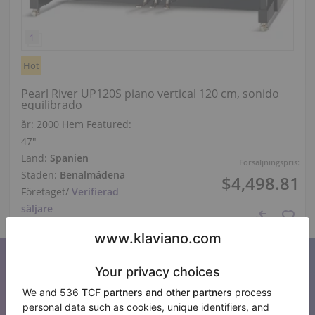
Hot
Pearl River UP120S piano vertical 120 cm, sonido
equilibrado
år: 2000
Hem Featured:
47″
Land:
Spanien
Försäljningspris:
Staden:
Benalmádena
$4,498.81
Företaget
/
Verifierad
säljare
Prenumerera på vårt nyhetsbrev
Håll dig uppdaterad med alla nyheter från Klaviano