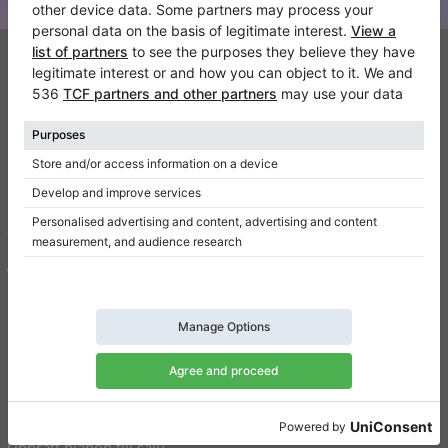
Klaviano
Kontakt
Om oss
Skriv en recension
Användarvillkor
Sekretesspolicy
Inställningar för samtycke
Genvägar
Upprätt pianon till salu