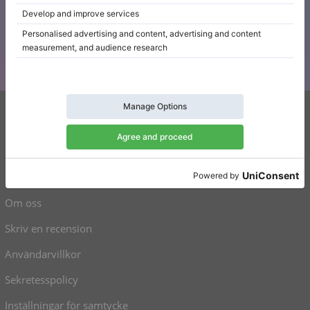
Prenumerera på vårt nyhetsbrev
Håll dig uppdaterad med alla nyheter från Klaviano
Klaviano
Kontakt
Om oss
Skriv en recension
Användarvillkor
Sekretesspolicy
Inställningar för samtycke