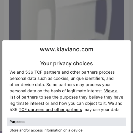
Hot
Petrof P 105 — 108 cm upright with refined tone,
51g touch
Hem Featured:
42″
Land:
USA
Fråga om pris
Staden:
Bloomingdale
Företaget