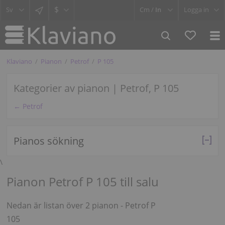
$
Cm /
In
Logga in
Klaviano
Pianon
Petrof
P 105
Kategorier av pianon | Petrof, P 105
← Petrof
Pianos sökning
\
Pianon Petrof P 105 till salu
Nedan är listan över 2 pianon - Petrof P
105