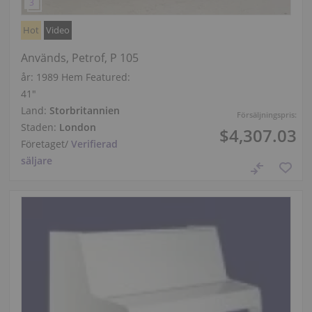
Hot
Video
Används, Petrof, P 105
år: 1989
Hem Featured:
41″
Land:
Storbritannien
Försäljningspris:
Staden:
London
$4,307.03
Företaget
/
Verifierad
säljare