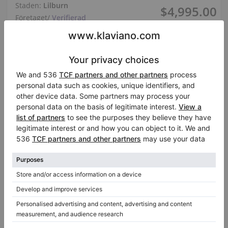
Staden:
Lilburn
$4,995.00
Företaget
/
Verifierad
säljare