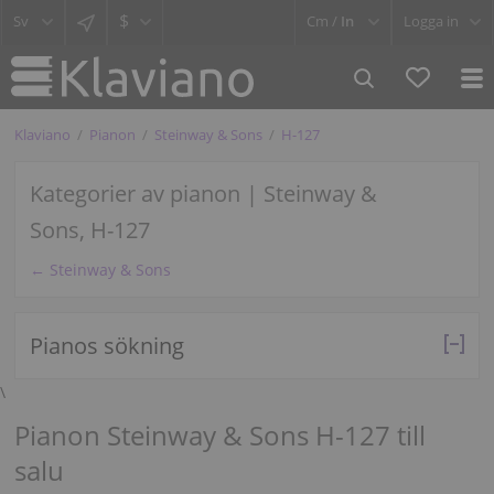
$
Cm /
In
Logga in
Klaviano
Pianon
Steinway & Sons
H-127
Kategorier av pianon | Steinway &
Sons, H-127
← Steinway & Sons
Pianos sökning
\
Pianon Steinway & Sons H-127 till
salu