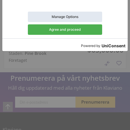
Hot
Används, Steinway & Sons, H-127
år: 1895
Försäljningspris:
Land:
USA
$65,000.00
Staden:
Pine Brook
Företaget
Prenumerera på vårt nyhetsbrev
Håll dig uppdaterad med alla nyheter från Klaviano
Klaviano