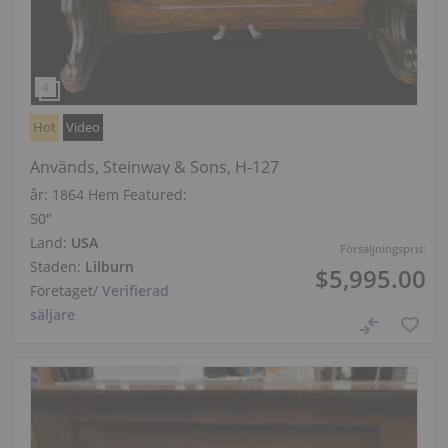
Hot
Video
Används, Steinway & Sons, H-127
år: 1864
Hem Featured:
50″
Land:
USA
Försäljningspris:
Staden:
Lilburn
$5,995.00
Företaget
/
Verifierad
säljare