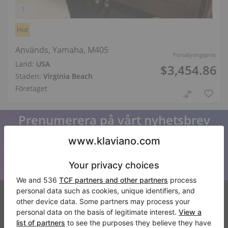
Hot
Används, Yamaha, M405
Försäljningspris:
Land:
USA
$3,454.86
Staden:
Virginia Beach
Företaget
Prenumerera på vårt nyhetsbrev
Håll dig uppdaterad med alla nyheter från Klaviano
Klaviano