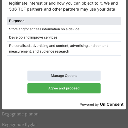
Kontakt
Om oss
Skriv en recension
Användarvillkor
Sekretesspolicy
Inställningar för samtycke
Genvägar
Upprätt pianon till salu
Flyglar till salu
Begagnade pianon
Begagnade flyglar