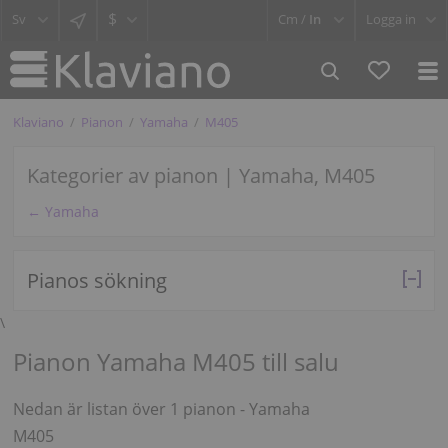
$
Cm /
In
Logga in
Klaviano
Pianon
Yamaha
M405
Kategorier av pianon | Yamaha, M405
← Yamaha
Pianos sökning
\
Pianon Yamaha M405 till salu
Nedan är listan över 1 pianon - Yamaha
M405