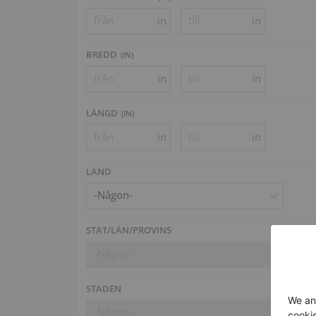
in
in
BREDD
(
IN
)
in
in
LÄNGD
(
IN
)
in
in
LAND
-Någon-
STAT/LÄN/PROVINS
-Någon-
STADEN
-Någon-