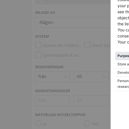
INLAGD AV
SYSTEM
System för fuktkontroll
Silent System
Spelarsystem (t.ex. Disklavier, PianoDisc)
RENOVERINGAR
GARANTIMÅNADER
NATURLIGA NYCKELTOPPAR
Ja
Nej