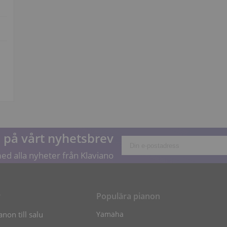
på vårt nyhetsbrev
ed alla nyheter från Klaviano
r
Populära pianon
non till salu
Yamaha