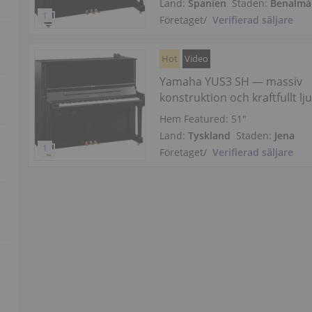
Land:
Spanien
Staden:
Benalmá
Företaget
/
Verifierad säljare
Hot
Video
Yamaha YUS3 SH — massiv
konstruktion och kraftfullt lj
Hem Featured:
51″
Land:
Tyskland
Staden:
Jena
Företaget
/
Verifierad säljare