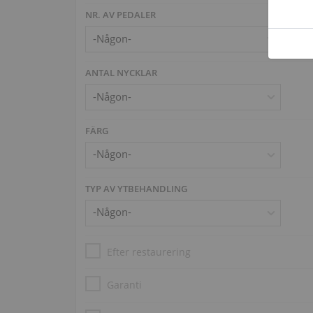
NR. AV PEDALER
ANTAL NYCKLAR
FÄRG
TYP AV YTBEHANDLING
Efter restaurering
Garanti