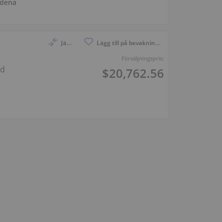
dena
Jämför
Lägg till på bevakningslistan
Försäljningspris:
ud
$20,762.56