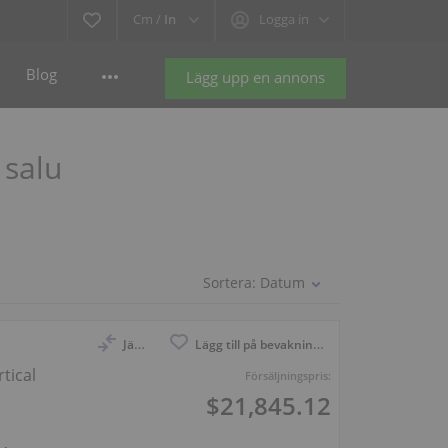
Cm /
In
Logga in
Blog
Lägg upp en annons
 salu
Sortera:
Datum
Jämför
Lägg till på bevakningslistan
tical
Försäljningspris:
$21,845.12