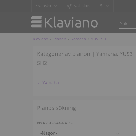
$
Svenska
Välj plats
Klaviano
Pianon
Yamaha
YUS3 SH2
Kategorier av pianon | Yamaha, YUS3
SH2
← Yamaha
Pianos sökning
NYA / BEGAGNADE