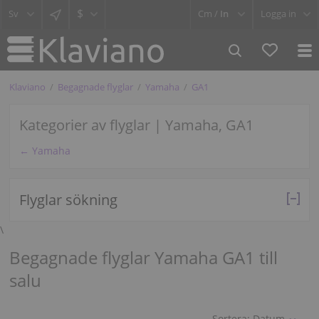
$
Cm /
In
Logga in
Klaviano
Begagnade flyglar
Yamaha
GA1
Kategorier av flyglar | Yamaha, GA1
← Yamaha
Flyglar sökning
\
Begagnade flyglar Yamaha GA1 till
salu
Sortera:
Datum