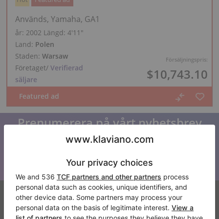
Används, Yamaha, GA1
år: 2002
Längd:
4′11″
Land:
Polen
Staden:
Warsaw
Försäljningspris:
Företaget
/
Verifierad
$10,743.10
säljare
Prenumerera på vårt nyhetsbrev
Håll dig uppdaterad med alla nyheter från Klaviano
Klaviano