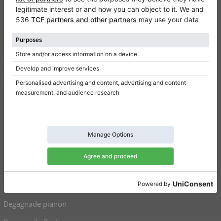
Kontakt
Om oss
Skriv en recension
Användarvillkor
Sekretesspolicy
Inställningar för samtycke
Genvägar
Upprätt pianon till salu
Flyglar till salu
Begagnade pianon