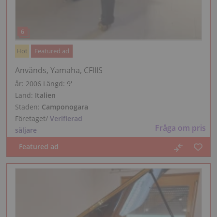
Hot
Featured ad
Används, Yamaha, CFIIIS
år: 2006
Längd:
9′
Land:
Italien
Staden:
Camponogara
Företaget
/
Verifierad
Fråga om pris
säljare