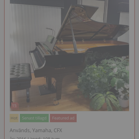
Hot
Senast tillagd
Featured ad
Används, Yamaha, CFX
år: 2016
Längd:
108 tum