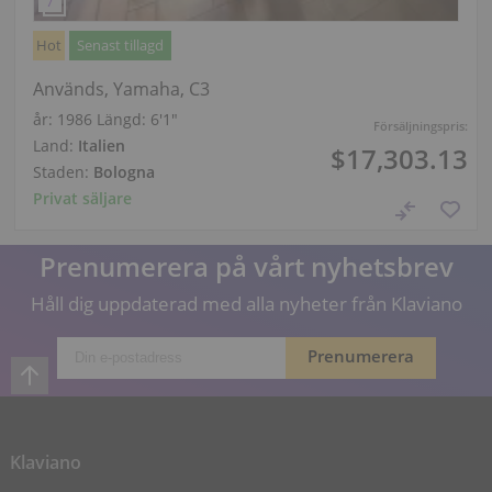
Hot
Senast tillagd
Används, Yamaha, C3
år: 1986
Längd:
6′1″
Försäljningspris:
Land:
Italien
$17,303.13
Staden:
Bologna
Privat säljare
Prenumerera på vårt nyhetsbrev
Håll dig uppdaterad med alla nyheter från Klaviano
Klaviano