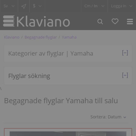
$
Cm /
In
Logga in
Klaviano
Begagnade flyglar
Yamaha
Kategorier av flyglar | Yamaha
Flyglar sökning
\
Begagnade flyglar Yamaha till salu
Sortera:
Datum