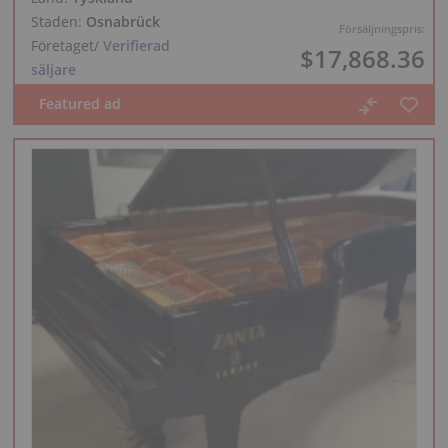
Staden:
Osnabrück
Försäljningspris:
Företaget
/
Verifierad
$17,868.36
säljare