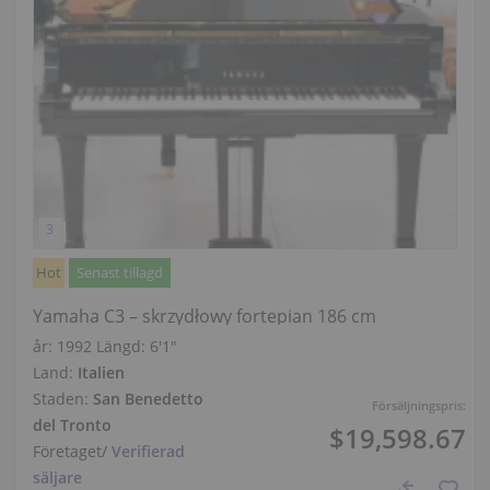
Hot
Senast tillagd
Yamaha C3 – skrzydłowy fortepian 186 cm
år: 1992
Längd:
6′1″
Land:
Italien
Staden:
San Benedetto
Försäljningspris:
del Tronto
$19,598.67
Företaget
/
Verifierad
säljare