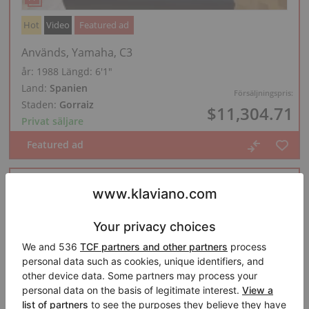
Hot
Video
Featured ad
Används, Yamaha, C3
år: 1988
Längd:
6′1″
Land:
Spanien
Försäljningspris:
Staden:
Gorraiz
$11,304.71
Privat säljare