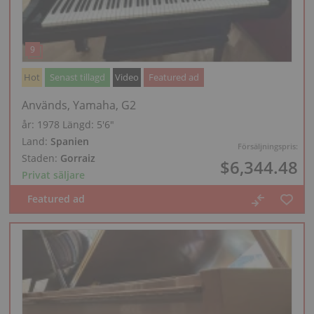
Hot
Senast tillagd
Video
Featured ad
Används, Yamaha, G2
år: 1978
Längd:
5′6″
Land:
Spanien
Försäljningspris:
Staden:
Gorraiz
$6,344.48
Privat säljare