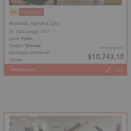
Hot
Featured ad
Används, Yamaha, GA1
år: 2002
Längd:
4′11″
Land:
Polen
Staden:
Warsaw
Försäljningspris:
Företaget
/
Verifierad
$10,743.10
säljare