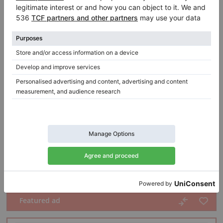
Hot
Video
Featured ad
Yamaha GB1 SG2 – kompakt Silent-flygel i utmärkt
skick
år: 2018
Längd:
4′11″
Land:
Tyskland
Försäljningspris:
Staden:
Bonn
$11,939.16
Privat säljare