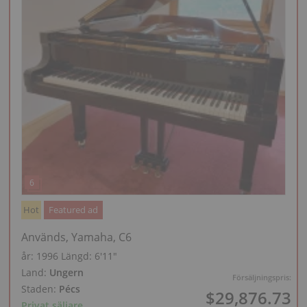
Hot
Featured ad
Används, Yamaha, C6
år: 1996
Längd:
6′11″
Land:
Ungern
Försäljningspris:
Staden:
Pécs
$29,876.73
Privat säljare