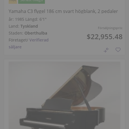
Yamaha C3 flygel 186 cm svart högblank, 2 pedaler
år: 1985
Längd:
6′1″
Land:
Tyskland
Försäljningspris:
Staden:
Oberthulba
$22,955.48
Företaget
/
Verifierad
säljare