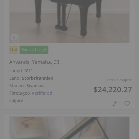
Hot
Senast tillagd
Används, Yamaha, C3
Längd:
6′1″
Land:
Storbritannien
Försäljningspris:
Staden:
Swansea
$24,220.27
Företaget
/
Verifierad
säljare