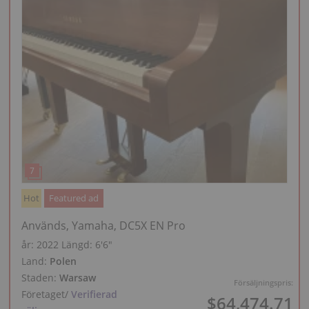
Hot
Featured ad
Används, Yamaha, DC5X EN Pro
år: 2022
Längd:
6′6″
Land:
Polen
Staden:
Warsaw
Försäljningspris:
Företaget
/
Verifierad
$64,474.71