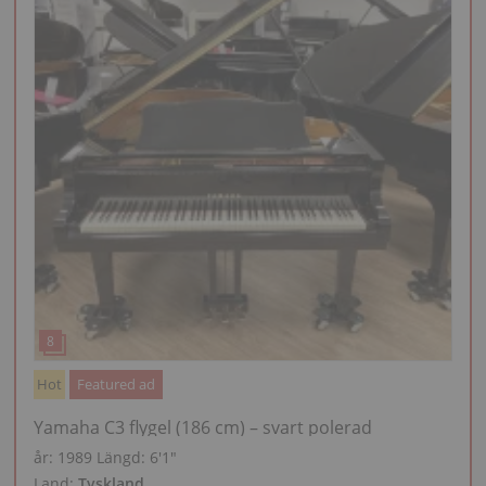
Hot
Featured ad
Yamaha C3 flygel (186 cm) – svart polerad
år: 1989
Längd:
6′1″
Land:
Tyskland