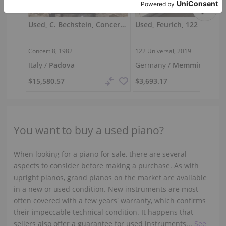
Used, C. Bechstein, Concert 8
Used, Feurich, 122 Univers
Concert 8, 1982
122 Universal, 2019
Italy /
Padova
Germany /
Memmingen
$15,580.57
$3,693.17
You want to buy a used piano?
When looking for a piano for sale, there are several
aspects to consider before making a purchase. As with
upright pianos, grand pianos on the market are available
in a new or used condition. New instruments are most
often covered with a few years' warranty, which confirms
their impeccable technical condition. It happens that
sellers also offer a guarantee for used instruments...
See