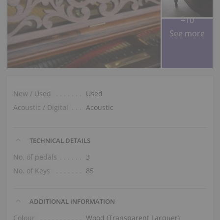
+10
See more
New / Used
Used
Acoustic / Digital
Acoustic
TECHNICAL DETAILS
No. of pedals
3
No. of Keys
85
ADDITIONAL INFORMATION
Colour
Wood (Transparent Lacquer)