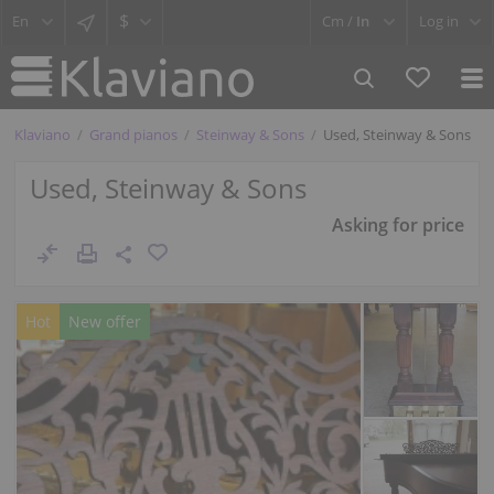
$
Cm /
In
Log in
Klaviano
Grand pianos
Steinway & Sons
Used, Steinway & Sons
Used, Steinway & Sons
Asking for price
Hot
New offer