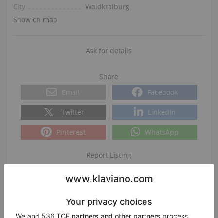
City
Waldkraiburg
Show on map
Ask for details
Share
Email
Facebook
Twitter
LinkedIn
Pinterest
WhatsApp
Report Listing
|
|
ID:
437651
Date added:
2026-07-29 14:02:36
Views:
714